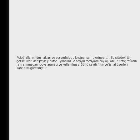
Fotoğrafların tüm hakları ve sorumlulugu fotoğraf sahiplerine aittir. Bu sitedeki tüm
görsel içerikler "paylaş" butonu yardımı ile sosyal medya'da paylaşılabilir. Fotoğrafların
izin alinmadan kopyalanmasi ve kullanilmasi 5846 sayili Fikir ve Sanat Eserleri
Yasasına göre suçtur.