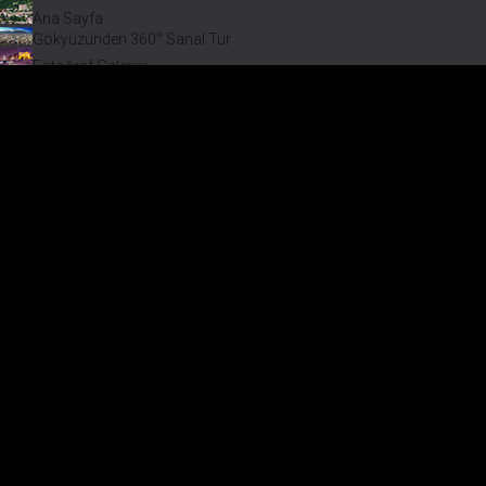
Ana Sayfa
Gökyüzünden 360° Sanal Tur
Fotoğraf Galerisi
Bir varmış Bir yokmuş
Safranbolu Videoları
Safranbolu Köyleri
Çevremizdeki Güzellikler
Görmeden Gitmeyin!
Menü
Safranb