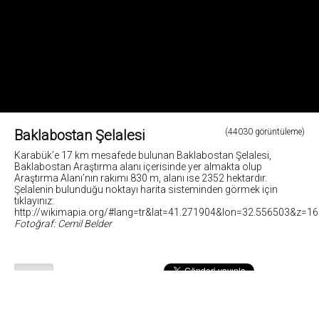
Baklabostan Şelalesi
(44030 görüntüleme)
Karabük’e 17 km mesafede bulunan Baklabostan Şelalesi,
Baklabostan Araştırma alanı içerisinde yer almakta olup
Araştırma Alanı’nın rakımı 830 m, alanı ise 2352 hektardır.
Şelalenin bulunduğu noktayı harita sisteminden görmek için
tıklayınız:
http://wikimapia.org/#lang=tr&lat=41.271904&lon=32.556503&z=
Fotoğraf: Cemil Belder
23
Fotoğrafların tüm hakları ve sorumlulugu fotoğraf sahiplerine aittir. Bu sitedeki tüm görsel içerikler