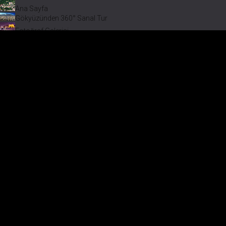
Ana Sayfa
Gökyüzünden 360° Sanal Tur
Fotoğraf Galerisi
Bir varmış Bir yokmuş
Safranbolu Videoları
Safranbolu Köyleri
Çevremizdeki Güzellikler
Görmeden Gitmeyin!
Keşfet
Çevremizdeki Güzellikler