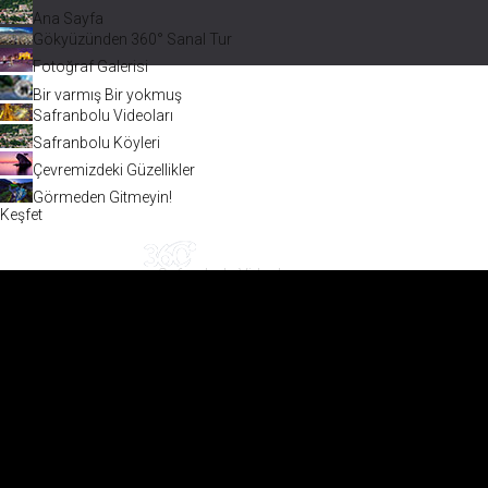
Ana Sayfa
Gökyüzünden 360° Sanal Tur
Fotoğraf Galerisi
Bir varmış Bir yokmuş
Safranbolu Videoları
Safranbolu Köyleri
Çevremizdeki Güzellikler
Görmeden Gitmeyin!
Keşfet
Safranbolu Videoları