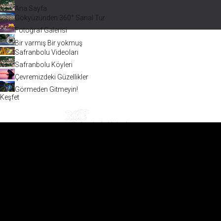
Ana Sayfa
Gökyüzünden 360° Sanal Tur
Fotoğraf Galerisi
Bir varmış Bir yokmuş
Safranbolu Videoları
Safranbolu Köyleri
Çevremizdeki Güzellikler
Görmeden Gitmeyin!
Keşfet
Safranbolu Videoları