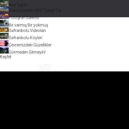
Ana Sayfa
Gökyüzünden 360° Sanal Tur
Fotoğraf Galerisi
Bir varmış Bir yokmuş
Safranbolu Videoları
Safranbolu Köyleri
Çevremizdeki Güzellikler
Görmeden Gitmeyin!
Keşfet
Safranbolu Videoları