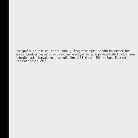
Fotoğrafların tüm hakları ve sorumlulugu fotoğraf sahiplerine aittir. Bu sitedeki tüm
görsel içerikler "paylaş" butonu yardımı ile sosyal medya'da paylaşılabilir. Fotoğrafların
izin alinmadan kopyalanmasi ve kullanilmasi 5846 sayili Fikir ve Sanat Eserleri
Yasasına göre suçtur.