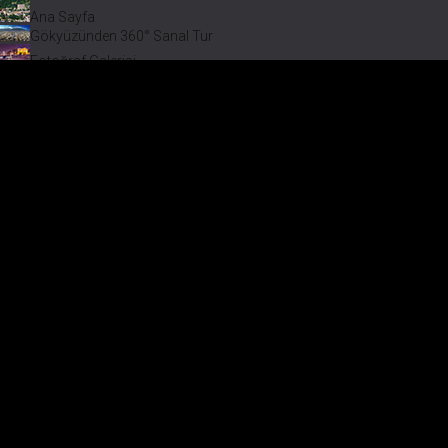
Ana Sayfa
Gökyüzünden 360° Sanal Tur
Fotoğraf Galerisi
Bir varmış Bir yokmuş
Safranbolu Videoları
Safranbolu Köyleri
Çevremizdeki Güzellikler
Görmeden Gitmeyin!
Menü
Safranb