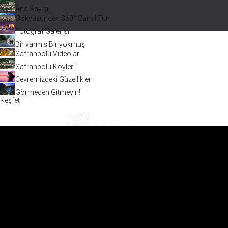
Ana Sayfa
Gökyüzünden 360° Sanal Tur
Fotoğraf Galerisi
Bir varmış Bir yokmuş
Safranbolu Videoları
Safranbolu Köyleri
Çevremizdeki Güzellikler
Görmeden Gitmeyin!
Keşfet
Safranbolu Videoları