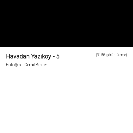
Havadan Yazıköy - 5
(9158 görüntüleme)
Fotoğraf: Cemil Belder
0
Fotoğrafların tüm hakları ve sorumlulugu fotoğraf sahiplerine aittir. Bu sitedeki tüm görsel
içerikler "paylaş" butonu yardımı ile sosyal medya'da paylaşılabilir. Fotoğrafların izin
alinmadan kopyalanmasi ve kullanilmasi 5846 sayili Fikir ve Sanat Eserleri Yasasına göre
suçtur.