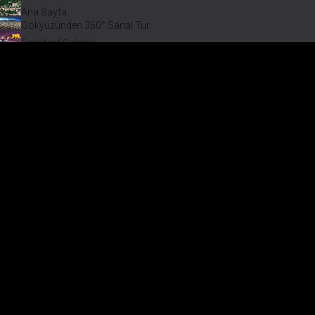
Ana Sayfa
Gökyüzünden 360° Sanal Tur
Fotoğraf Galerisi
Bir varmış Bir yokmuş
Safranbolu Videoları
Safranbolu Köyleri
Çevremizdeki Güzellikler
Görmeden Gitmeyin!
Keşfet
Safranbolu Köyleri