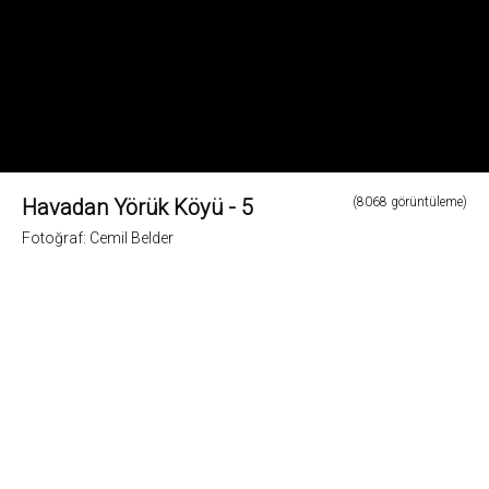
Havadan Yörük Köyü - 5
(8068 görüntüleme)
Fotoğraf: Cemil Belder
0
Fotoğrafların tüm hakları ve sorumlulugu fotoğraf sahiplerine aittir. Bu sitedeki tüm görsel
içerikler "paylaş" butonu yardımı ile sosyal medya'da paylaşılabilir. Fotoğrafların izin
alinmadan kopyalanmasi ve kullanilmasi 5846 sayili Fikir ve Sanat Eserleri Yasasına göre
suçtur.