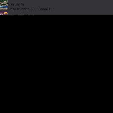
Ana Sayfa
Gökyüzünden 360° Sanal Tur
Fotoğraf Galerisi
Bir varmış Bir yokmuş
Safranbolu Videoları
Safranbolu Köyleri
Çevremizdeki Güzellikler
Görmeden Gitmeyin!
Keşfet
Safranbolu Köyleri