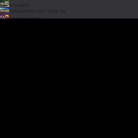
Ana Sayfa
Gökyüzünden 360° Sanal Tur
Fotoğraf Galerisi
Bir varmış Bir yokmuş
Safranbolu Videoları
Safranbolu Köyleri
Çevremizdeki Güzellikler
Görmeden Gitmeyin!
Keşfet
Safranbolu Köyleri