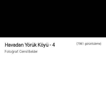
Havadan Yörük Köyü - 4
(7981 görüntüleme)
Fotoğraf: Cemil Belder
0
Fotoğrafların tüm hakları ve sorumlulugu fotoğraf sahiplerine aittir. Bu sitedeki tüm görsel
içerikler "paylaş" butonu yardımı ile sosyal medya'da paylaşılabilir. Fotoğrafların izin
alinmadan kopyalanmasi ve kullanilmasi 5846 sayili Fikir ve Sanat Eserleri Yasasına göre
suçtur.