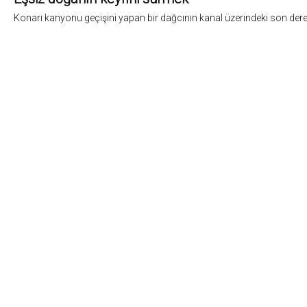
Konarı kanyonu geçişini yapan bir dağcının kanal üzerindeki son derec
1
Fotoğrafların tüm hakları ve sorumlulugu fotoğraf sahiplerine aittir. Bu sitedeki tüm görsel içer
5846 sayili Fikir ve Sanat Eserleri Yasasına göre suçtur.