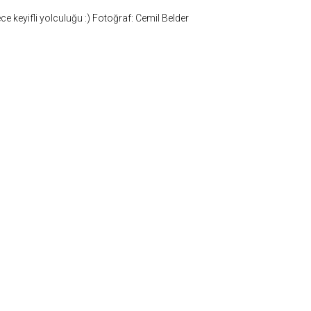
e keyifli yolculuğu :) Fotoğraf: Cemil Belder
ikler "paylaş" butonu yardımı ile sosyal medya'da paylaşılabilir. Fotoğrafların izin alinmadan kopyala