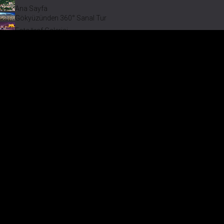
Ana Sayfa
Gökyüzünden 360° Sanal Tur
Fotoğraf Galerisi
Bir varmış Bir yokmuş
Safranbolu Videoları
Safranbolu Köyleri
Çevremizdeki Güzellikler
Görmeden Gitmeyin!
Menü
Fotoğra