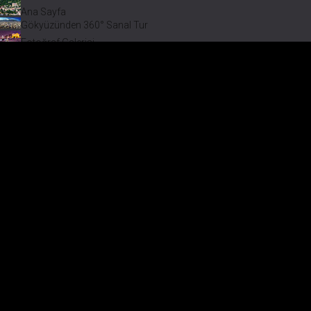
Ana Sayfa
Gökyüzünden 360° Sanal Tur
Fotoğraf Galerisi
Bir varmış Bir yokmuş
Safranbolu Videoları
Safranbolu Köyleri
Çevremizdeki Güzellikler
Görmeden Gitmeyin!
Keşfet
Fotoğraf Galerisi