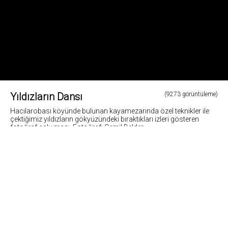
Yıldızların Dansı
(9273 görüntüleme)
Hacılarobası köyünde bulunan kayamezarında özel teknikler ile
çektiğimiz yıldızların gökyüzündeki bıraktıkları izleri gösteren
fotoğraf çalışması. Fotoğraf: Cemil Belder
1
Fotoğrafların tüm hakları ve sorumlulugu fotoğraf sahiplerine aittir. Bu sitedeki tüm görsel
içerikler "paylaş" butonu yardımı ile sosyal medya'da paylaşılabilir. Fotoğrafların izin
alinmadan kopyalanmasi ve kullanilmasi 5846 sayili Fikir ve Sanat Eserleri Yasasına göre
suçtur.