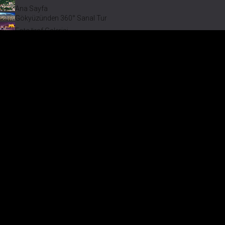
Ana Sayfa
Gökyüzünden 360° Sanal Tur
Fotoğraf Galerisi
Bir varmış Bir yokmuş
Safranbolu Videoları
Safranbolu Köyleri
Çevremizdeki Güzellikler
Görmeden Gitmeyin!
Keşfet
Fotoğraf Galerisi