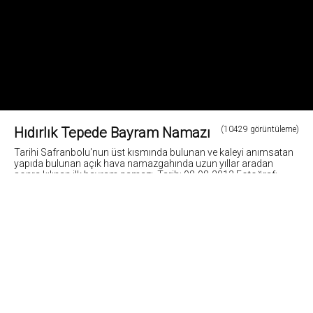
Hıdırlık Tepede Bayram Namazı
(10429 görüntüleme)
Tarihi Safranbolu'nun üst kısmında bulunan ve kaleyi anımsatan
yapıda bulunan açık hava namazgahında uzun yıllar aradan
sonra kılınan ilk bayram namazı. Tarih: 08-08-2013 Fotoğraf:
Cemil Belder
1
Fotoğrafların tüm hakları ve sorumlulugu fotoğraf sahiplerine aittir. Bu sitedeki tüm görsel
içerikler "paylaş" butonu yardımı ile sosyal medya'da paylaşılabilir. Fotoğrafların izin
alinmadan kopyalanmasi ve kullanilmasi 5846 sayili Fikir ve Sanat Eserleri Yasasına göre
suçtur.