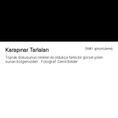
Karapınar Tarlaları
(9681 görüntüleme)
Toprak dokusunun renkleri ile oldukça farklı bir görsel şölen
sunan bölgemizden... Fotoğraf: Cemil Belder
3
Fotoğrafların tüm hakları ve sorumlulugu fotoğraf sahiplerine aittir. Bu sitedeki tüm görsel
içerikler "paylaş" butonu yardımı ile sosyal medya'da paylaşılabilir. Fotoğrafların izin
alinmadan kopyalanmasi ve kullanilmasi 5846 sayili Fikir ve Sanat Eserleri Yasasına göre
suçtur.