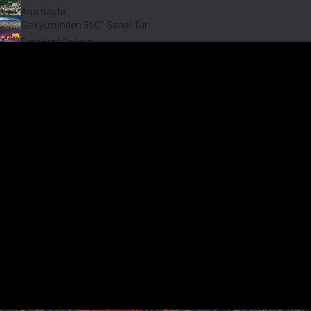
Ana Sayfa
Gökyüzünden 360° Sanal Tur
Fotoğraf Galerisi
Bir varmış Bir yokmuş
Safranbolu Videoları
Safranbolu Köyleri
Çevremizdeki Güzellikler
Görmeden Gitmeyin!
Keşfet
Fotoğraf Galerisi