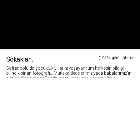
Sokaklar...
(10454 görüntüleme)
Safranbolu'da çocukluk yıllarını yaşayan tüm herkesin bildiği
bilindik bir an fotoğrafı... Mutlaka dedelerimiz yada babalarımız'ın
aynı şekilde eve dönüşlerini cam kenarında beklemişizdir....
Fotoğraf: Cemil Belder
2
Fotoğrafların tüm hakları ve sorumlulugu fotoğraf sahiplerine aittir. Bu sitedeki tüm görsel
içerikler "paylaş" butonu yardımı ile sosyal medya'da paylaşılabilir. Fotoğrafların izin
alinmadan kopyalanmasi ve kullanilmasi 5846 sayili Fikir ve Sanat Eserleri Yasasına göre
suçtur.