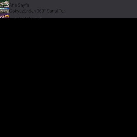
Ana Sayfa
Gökyüzünden 360° Sanal Tur
Fotoğraf Galerisi
Bir varmış Bir yokmuş
Safranbolu Videoları
Safranbolu Köyleri
Çevremizdeki Güzellikler
Görmeden Gitmeyin!
Keşfet
Fotoğraf Galerisi