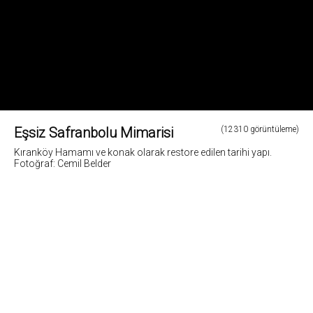
Eşsiz Safranbolu Mimarisi
(12310 görüntüleme)
Kıranköy Hamamı ve konak olarak restore edilen tarihi yapı.
Fotoğraf: Cemil Belder
2
Fotoğrafların tüm hakları ve sorumlulugu fotoğraf sahiplerine aittir. Bu sitedeki tüm görsel
içerikler "paylaş" butonu yardımı ile sosyal medya'da paylaşılabilir. Fotoğrafların izin
alinmadan kopyalanmasi ve kullanilmasi 5846 sayili Fikir ve Sanat Eserleri Yasasına göre
suçtur.