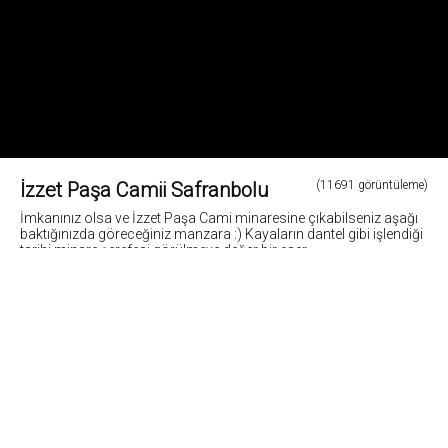
İzzet Paşa Camii Safranbolu
(11691 görüntüleme)
İmkanınız olsa ve İzzet Paşa Cami minaresine çıkabilseniz aşağı
baktığınızda göreceğiniz manzara :) Kayaların dantel gibi işlendiği
tarihi minare şerefesi görülmeye değer bir eser...
Fotoğraf: Cemil Belder
1
Fotoğrafların tüm hakları ve sorumlulugu fotoğraf sahiplerine aittir. Bu sitedeki tüm görsel
içerikler "paylaş" butonu yardımı ile sosyal medya'da paylaşılabilir. Fotoğrafların izin
alinmadan kopyalanmasi ve kullanilmasi 5846 sayili Fikir ve Sanat Eserleri Yasasına göre
suçtur.