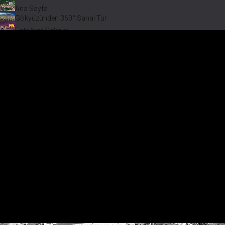
Ana Sayfa
Gökyüzünden 360° Sanal Tur
Fotoğraf Galerisi
Bir varmış Bir yokmuş
Safranbolu Videoları
Safranbolu Köyleri
Çevremizdeki Güzellikler
Görmeden Gitmeyin!
Keşfet
Fotoğraf Galerisi