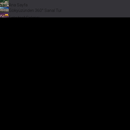
Ana Sayfa
Gökyüzünden 360° Sanal Tur
Fotoğraf Galerisi
Bir varmış Bir yokmuş
Safranbolu Videoları
Safranbolu Köyleri
Çevremizdeki Güzellikler
Görmeden Gitmeyin!
Keşfet
Fotoğraf Galerisi