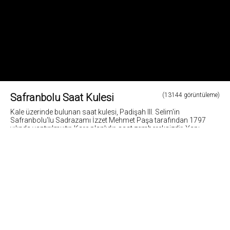
Safranbolu Saat Kulesi
(13144 görüntüleme)
Kale üzerinde bulunan saat kulesi, Padişah III. Selim'in
Safranbolu'lu Sadrazamı İzzet Mehmet Paşa tarafından 1797
yılında yaptırılmıştır. Kare planlıdır, saat zembereksizdir. Yapı
restore edilmiş olup, cuma, cumartesi, pazar günleri geziye açıktır.
Fotoğraf: Cemil Belder
3
Fotoğrafların tüm hakları ve sorumlulugu fotoğraf sahiplerine aittir. Bu sitedeki tüm görsel
içerikler "paylaş" butonu yardımı ile sosyal medya'da paylaşılabilir. Fotoğrafların izin
alinmadan kopyalanmasi ve kullanilmasi 5846 sayili Fikir ve Sanat Eserleri Yasasına göre
suçtur.