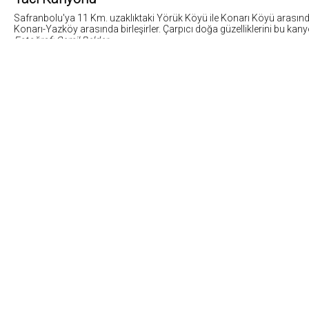
Safranbolu'ya 11 Km. uzaklıktaki Yörük Köyü ile Konarı Köyü arasında b
Konarı-Yazköy arasında birleşirler. Çarpıcı doğa güzelliklerini bu kan
Fotoğraf: Cemil Belder
5
Fotoğrafların tüm hakları ve sorumlulugu fotoğraf sahiplerine aittir. Bu sitedeki tüm görsel içer
5846 sayili Fikir ve Sanat Eserleri Yasasına göre suçtur.