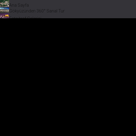
Ana Sayfa
Gökyüzünden 360° Sanal Tur
Fotoğraf Galerisi
Bir varmış Bir yokmuş
Safranbolu Videoları
Safranbolu Köyleri
Çevremizdeki Güzellikler
Görmeden Gitmeyin!
Menü
Fotoğra