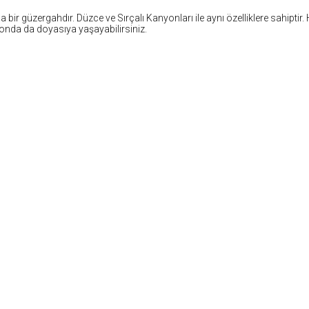
ir güzergahdır. Düzce ve Sırçalı Kanyonları ile aynı özelliklere sahiptir
yonda da doyasıya yaşayabilirsiniz.
ikler "paylaş" butonu yardımı ile sosyal medya'da paylaşılabilir. Fotoğrafların izin alinmadan kopyala