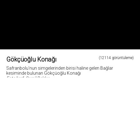
Gökçüoğlu Konağı
(12114 görüntüleme)
Safranbolu'nun simgelerinden birisi haline gelen Bağlar
kesiminde bulunan Gökçüoğlu Konağı
Fotoğraf: Cemil Belder
3
Fotoğrafların tüm hakları ve sorumlulugu fotoğraf sahiplerine aittir. Bu sitedeki tüm görsel
içerikler "paylaş" butonu yardımı ile sosyal medya'da paylaşılabilir. Fotoğrafların izin
alinmadan kopyalanmasi ve kullanilmasi 5846 sayili Fikir ve Sanat Eserleri Yasasına göre
suçtur.