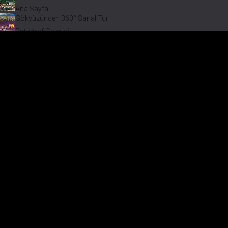
Ana Sayfa
Gökyüzünden 360° Sanal Tur
Fotoğraf Galerisi
Bir varmış Bir yokmuş
Safranbolu Videoları
Safranbolu Köyleri
Çevremizdeki Güzellikler
Görmeden Gitmeyin!
Keşfet
Fotoğraf Galerisi