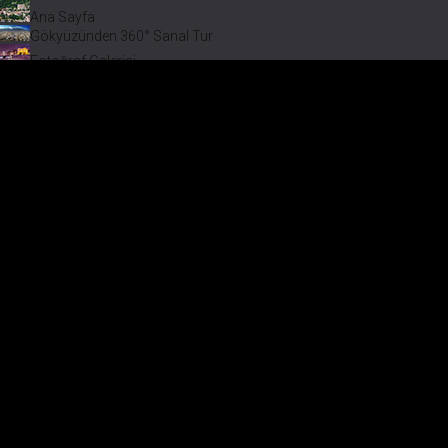
Ana Sayfa
Gökyüzünden 360° Sanal Tur
Fotoğraf Galerisi
Bir varmış Bir yokmuş
Safranbolu Videoları
Safranbolu Köyleri
Çevremizdeki Güzellikler
Görmeden Gitmeyin!
Keşfet
Çevremizdeki Güzellikler