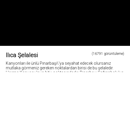
Ilıca Şelalesi
(16791 görüntüleme)
Kanyonları ile ünlü Pınarbaşı\'ya seyahat edecek olursanız
mutlaka görmeniz gereken noktalardan birisi de bu şelaledir.
Horma Kanyonu'nun bitiş noktasındadır. Pınarbaşı Safranbolu'ya
55km. uzaklıktadır.
Fotoğraf: Cemil Belder
3
Fotoğrafların tüm hakları ve sorumlulugu fotoğraf sahiplerine aittir. Bu sitedeki tüm görsel içerikler
"paylaş" butonu yardımı ile sosyal medya'da paylaşılabilir. Fotoğrafların izin alinmadan
kopyalanmasi ve kullanilmasi 5846 sayili Fikir ve Sanat Eserleri Yasasına göre suçtur.