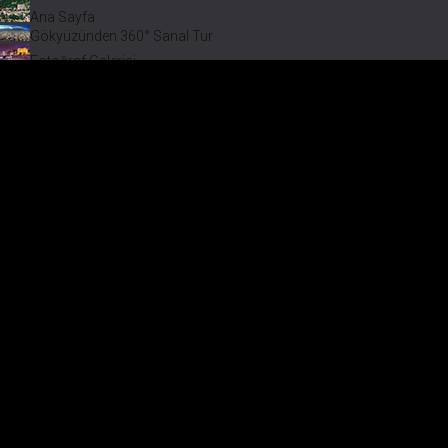
Ana Sayfa
Gökyüzünden 360° Sanal Tur
Fotoğraf Galerisi
Bir varmış Bir yokmuş
Safranbolu Videoları
Safranbolu Köyleri
Çevremizdeki Güzellikler
Görmeden Gitmeyin!
Keşfet
Çevremizdeki Güzellikler