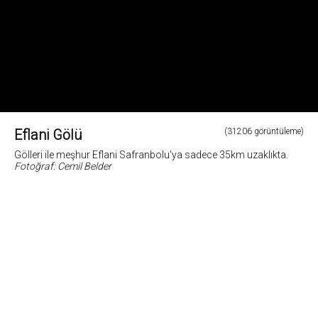
Eflani Gölü
(31206 görüntüleme)
Gölleri ile meşhur Eflani Safranbolu'ya sadece 35km uzaklıkta.
Fotoğraf: Cemil Belder
4
Fotoğrafların tüm hakları ve sorumlulugu fotoğraf sahiplerine aittir. Bu sitedeki tüm görsel
içerikler "paylaş" butonu yardımı ile sosyal medya'da paylaşılabilir. Fotoğrafların izin
alinmadan kopyalanmasi ve kullanilmasi 5846 sayili Fikir ve Sanat Eserleri Yasasına göre
suçtur.